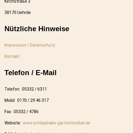
Kirchstraße 3
38170 Uehrde
Nützliche Hinweise
Impressum / Datenschutz
Kontakt
Telefon / E-Mail
Telefon: 05332 / 6311
Mobil: 0170 / 29 46 317
Fax: 05332 / 4786
Website:
www.schliephake-gartenmoebel.de