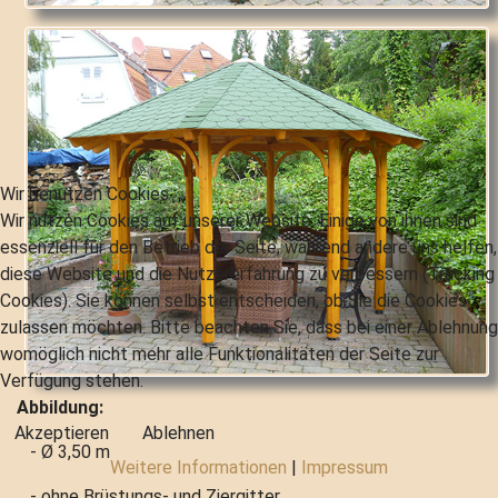
Wir benutzen Cookies
Wir nutzen Cookies auf unserer Website. Einige von ihnen sind
essenziell für den Betrieb der Seite, während andere uns helfen,
diese Website und die Nutzererfahrung zu verbessern (Tracking
Cookies). Sie können selbst entscheiden, ob Sie die Cookies
zulassen möchten. Bitte beachten Sie, dass bei einer Ablehnung
womöglich nicht mehr alle Funktionalitäten der Seite zur
Verfügung stehen.
Abbildung:
Akzeptieren
Ablehnen
- Ø 3,50 m
Weitere Informationen
|
Impressum
- ohne Brüstungs- und Ziergitter